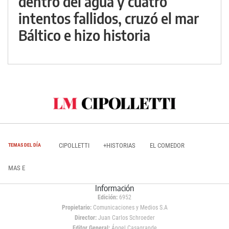
dentro del agua y cuatro
intentos fallidos, cruzó el mar
Báltico e hizo historia
CIPOLLETTI
+HISTORIAS
EL COMEDOR
TEMAS DEL DÍA
MAS E
Información
Edición:
6952
Propietario:
Comunicaciones y Medios S.A
Director:
Juan Carlos Schroeder
Editor General:
Ángel Casagrande