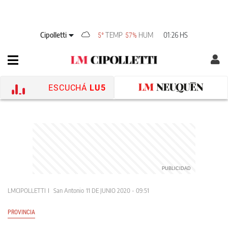
Cipolletti
TEMP
HUM
01:26 HS
5°
57%
ESCUCHÁ
LU5
LMCIPOLLETTI
San Antonio
11 DE JUNIO 2020 - 09:51
PROVINCIA