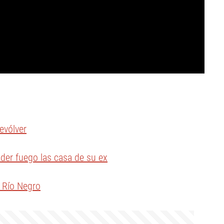
evólver
der fuego las casa de su ex
 Río Negro