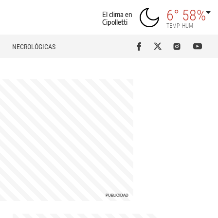
6°
58%
El clima en
Cipolletti
TEMP
HUM
NECROLÓGICAS