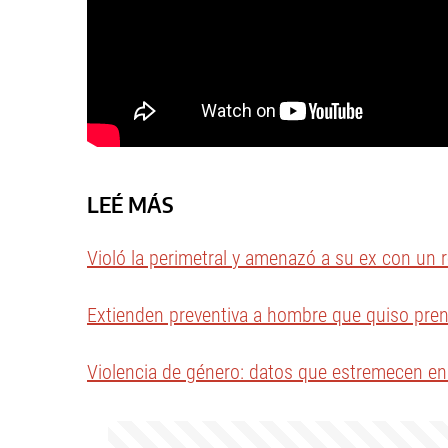
LEÉ MÁS
Violó la perimetral y amenazó a su ex con un r
Extienden preventiva a hombre que quiso pren
Violencia de género: datos que estremecen en