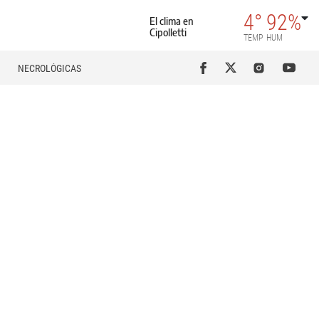
4°
92%
El clima en
Cipolletti
TEMP
HUM
NECROLÓGICAS