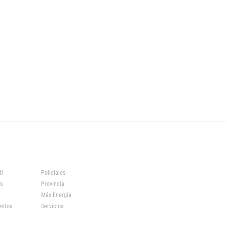
ti
Policiales
s
Provincia
Más Energía
entos
Servicios