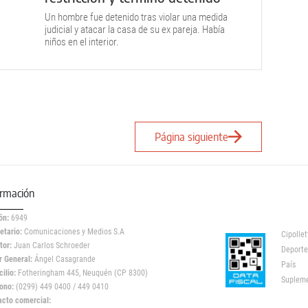
Un hombre fue detenido tras violar una medida
judicial y atacar la casa de su ex pareja. Había
niños en el interior.
Página siguiente
ormación
ón:
6949
etario:
Comunicaciones y Medios S.A
Cipollet
tor:
Juan Carlos Schroeder
Deporte
r General:
Ángel Casagrande
País
ilio:
Fotheringham 445, Neuquén (CP 8300)
Suplem
ono:
(0299) 449 0400 / 449 0410
acto comercial: