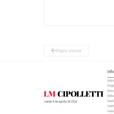
Página anterior
Inf
Edici
Propi
Direc
Edito
Domic
Jueves
6 de
agosto
de 2026
Teléf
Cont