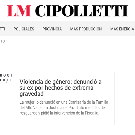
TTI
POLICIALES
PROVINCIA
MÁS PRODUCCIÓN
MÁS ENERGÍA
ITO
Violencia de género: denunció a
su ex por hechos de extrema
gravedad
La mujer lo denunció en una Comisaría de la Familia
del Alto Valle. La Justicia de Paz dictó medidas de
resguardo y pidió la intervención de la Fiscalía.