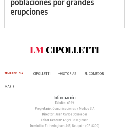
poblaciones por grandes
erupciones
CIPOLLETTI
+HISTORIAS
EL COMEDOR
TEMAS DEL DÍA
MAS E
Información
Edición:
6949
Propietario:
Comunicaciones y Medios S.A
Director:
Juan Carlos Schroeder
Editor General:
Ángel Casagrande
Domicilio:
Fotheringham 445, Neuquén (CP 8300)