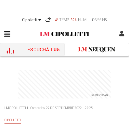
Cipolletti
TEMP
HUM
06:56 HS
4°
59%
ESCUCHÁ
LU5
LMCIPOLLETTI
Comercios
27 DE SEPTIEMBRE 2022 - 22:25
CIPOLLETTI