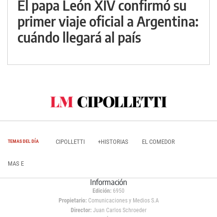
El papa León XIV confirmó su
primer viaje oficial a Argentina:
cuándo llegará al país
CIPOLLETTI
+HISTORIAS
EL COMEDOR
TEMAS DEL DÍA
MAS E
Información
Edición:
6950
Propietario:
Comunicaciones y Medios S.A
Director:
Juan Carlos Schroeder