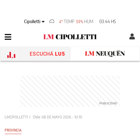
Cipolletti
TEMP
HUM
03:44 HS
4°
59%
ESCUCHÁ
LU5
LMCIPOLLETTI
Chile
08 DE MAYO 2026 - 10:10
PROVINCIA