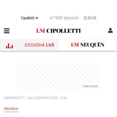
Cipolletti
TEMP
HUM
23:20 HS
4°
92%
ESCUCHÁ
LU5
LMCIPOLLETTI
Litio
21 DE MAYO 2025 - 12:24
PROVINCIA