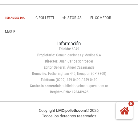
CIPOLLETTI
+HISTORIAS
EL COMEDOR
TEMAS DEL DÍA
MAS E
Información
Edición:
6949
Propietario:
Comunicaciones y Medios S.A
Director:
Juan Carlos Schroeder
Editor General:
Ángel Casagrande
Domicilio:
Fotheringham 445, Neuquén (CP 8300)
Teléfono:
(0299) 449 0400 / 449 0410
Contacto comercial:
publicidad@lmneuquen.com.ar
Registro DNA: 123442625
Copyright
LMCipolletti.com
© 2026,
Todos los derechos reservados