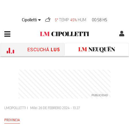
Cipolletti
TEMP
HUM
00:58 HS
5°
45%
ESCUCHÁ
LU5
LMCIPOLLETTI
Milei
26 DE FEBRERO 2024 - 13:27
PROVINCIA