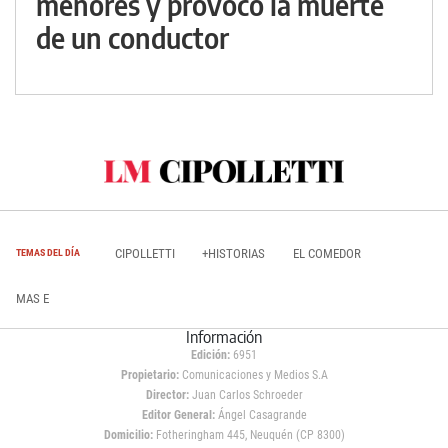
menores y provocó la muerte
de un conductor
CIPOLLETTI
+HISTORIAS
EL COMEDOR
TEMAS DEL DÍA
MAS E
Información
Edición:
6951
Propietario:
Comunicaciones y Medios S.A
Director:
Juan Carlos Schroeder
Editor General:
Ángel Casagrande
Domicilio:
Fotheringham 445, Neuquén (CP 8300)