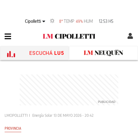
Cipolletti
TEMP
HUM
12:53 HS
8°
49%
ESCUCHÁ
LU5
LMCIPOLLETTI
Energía Solar
13 DE MAYO 2026 - 20:42
PROVINCIA