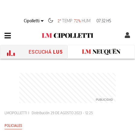
Cipolletti
TEMP
HUM
07:32 HS
2°
72%
ESCUCHÁ
LU5
LMCIPOLLETTI
Distribución
29 DE AGOSTO 2023 - 12:25
POLICIALES