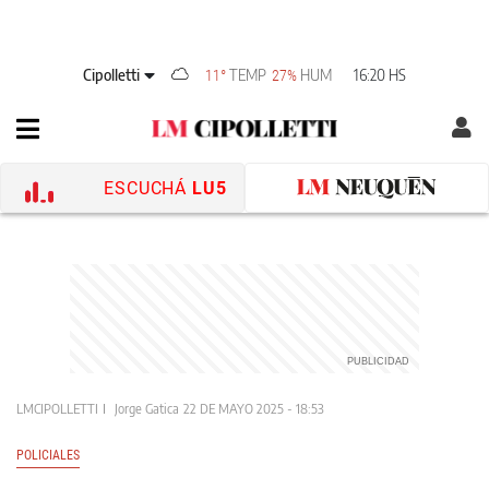
Cipolletti
TEMP
HUM
16:20 HS
11°
27%
ESCUCHÁ
LU5
LMCIPOLLETTI
Jorge Gatica
22 DE MAYO 2025 - 18:53
POLICIALES