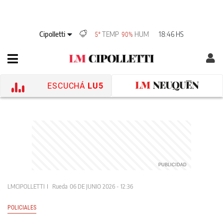
Cipolletti
TEMP
HUM
18:46 HS
5°
90%
ESCUCHÁ
LU5
LMCIPOLLETTI
Rueda
06 DE JUNIO 2026 - 12:36
POLICIALES