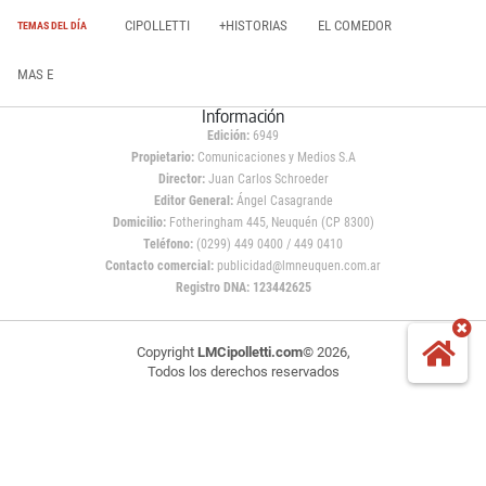
CIPOLLETTI
+HISTORIAS
EL COMEDOR
TEMAS DEL DÍA
MAS E
Información
Edición:
6949
Propietario:
Comunicaciones y Medios S.A
Director:
Juan Carlos Schroeder
Editor General:
Ángel Casagrande
Domicilio:
Fotheringham 445, Neuquén (CP 8300)
Teléfono:
(0299) 449 0400 / 449 0410
Contacto comercial:
publicidad@lmneuquen.com.ar
Registro DNA: 123442625
Copyright
LMCipolletti.com
© 2026,
Todos los derechos reservados