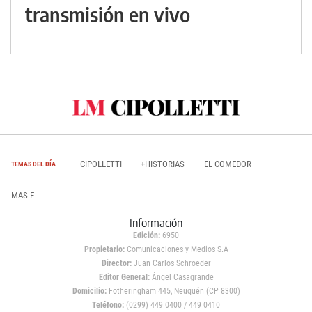
transmisión en vivo
CIPOLLETTI
+HISTORIAS
EL COMEDOR
TEMAS DEL DÍA
MAS E
Información
Edición:
6950
Propietario:
Comunicaciones y Medios S.A
Director:
Juan Carlos Schroeder
Editor General:
Ángel Casagrande
Domicilio:
Fotheringham 445, Neuquén (CP 8300)
Teléfono:
(0299) 449 0400 / 449 0410