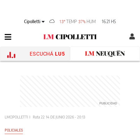
Cipolletti
TEMP
HUM
16:21 HS
13°
37%
ESCUCHÁ
LU5
LMCIPOLLETTI
Ruta 22
14 DE JUNIO 2026 - 20:13
POLICIALES