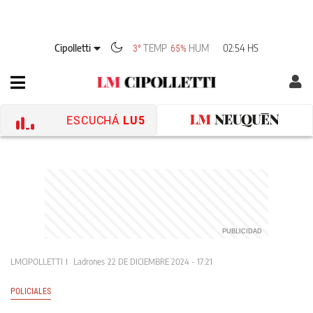
Cipolletti
TEMP
HUM
02:54 HS
3°
65%
ESCUCHÁ
LU5
LMCIPOLLETTI
Ladrones
22 DE DICIEMBRE 2024 - 17:21
POLICIALES