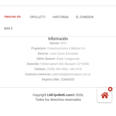
CIPOLLETTI
+HISTORIAS
EL COMEDOR
TEMAS DEL DÍA
MAS E
Información
Edición:
6953
Propietario:
Comunicaciones y Medios S.A
Director:
Juan Carlos Schroeder
Editor General:
Ángel Casagrande
Domicilio:
Fotheringham 445, Neuquén (CP 8300)
Teléfono:
(0299) 449 0400 / 449 0410
Contacto comercial:
publicidad@lmneuquen.com.ar
Registro DNA: 123442625
Copyright
LMCipolletti.com
© 2026,
Todos los derechos reservados