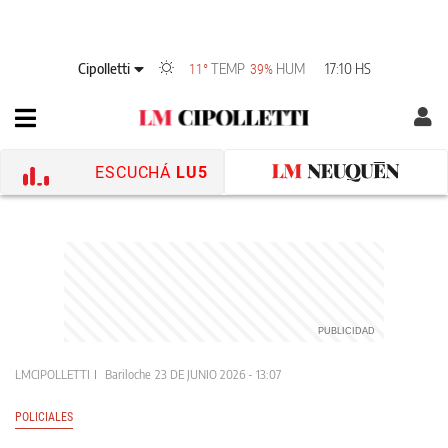
Cipolletti
TEMP
HUM
17:10 HS
11°
39%
ESCUCHÁ
LU5
LMCIPOLLETTI
Bariloche
23 DE JUNIO 2026 - 13:07
POLICIALES