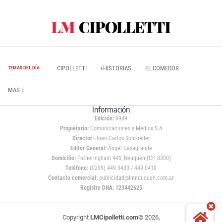
CIPOLLETTI
+HISTORIAS
EL COMEDOR
TEMAS DEL DÍA
MAS E
Información
Edición:
6949
Propietario:
Comunicaciones y Medios S.A
Director:
Juan Carlos Schroeder
Editor General:
Ángel Casagrande
Domicilio:
Fotheringham 445, Neuquén (CP 8300)
Teléfono:
(0299) 449 0400 / 449 0410
Contacto comercial:
publicidad@lmneuquen.com.ar
Registro DNA: 123442625
Copyright
LMCipolletti.com
© 2026,