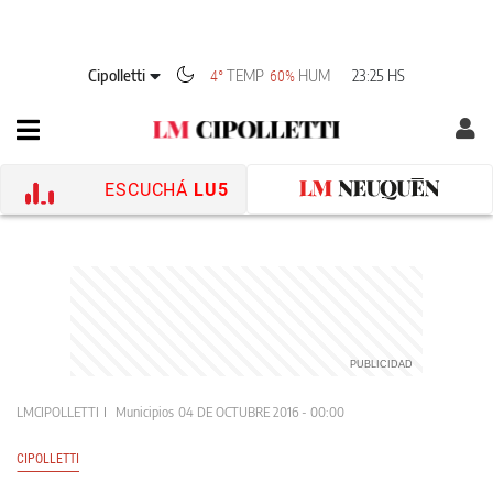
Cipolletti
TEMP
HUM
23:25 HS
4°
60%
ESCUCHÁ
LU5
LMCIPOLLETTI
Municipios
04 DE OCTUBRE 2016 - 00:00
CIPOLLETTI