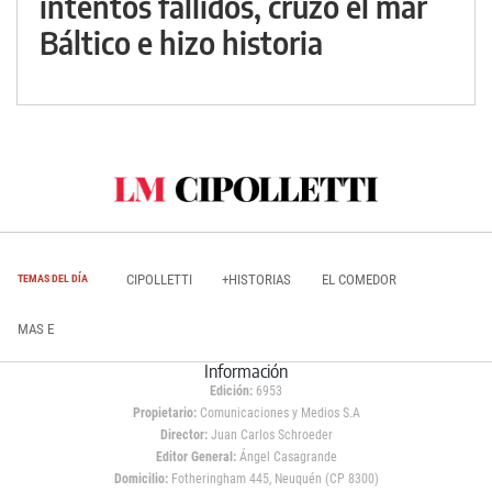
intentos fallidos, cruzó el mar
Báltico e hizo historia
CIPOLLETTI
+HISTORIAS
EL COMEDOR
TEMAS DEL DÍA
MAS E
Información
Edición:
6953
Propietario:
Comunicaciones y Medios S.A
Director:
Juan Carlos Schroeder
Editor General:
Ángel Casagrande
Domicilio:
Fotheringham 445, Neuquén (CP 8300)