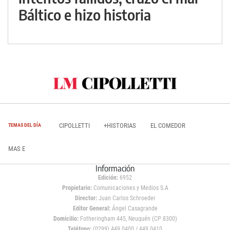
Báltico e hizo historia
CIPOLLETTI
+HISTORIAS
EL COMEDOR
TEMAS DEL DÍA
MAS E
Información
Edición:
6952
Propietario:
Comunicaciones y Medios S.A
Director:
Juan Carlos Schroeder
Editor General:
Ángel Casagrande
Domicilio:
Fotheringham 445, Neuquén (CP 8300)
Teléfono:
(0299) 449 0400 / 449 0410