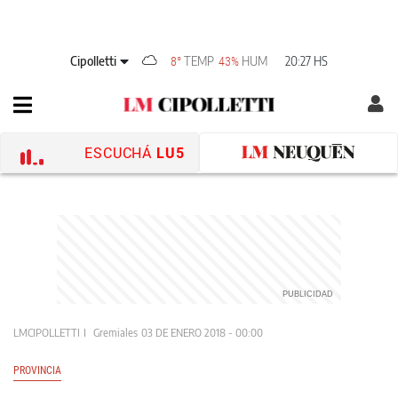
Cipolletti
TEMP
HUM
20:27 HS
8°
43%
ESCUCHÁ
LU5
LMCIPOLLETTI
Gremiales
03 DE ENERO 2018 - 00:00
PROVINCIA