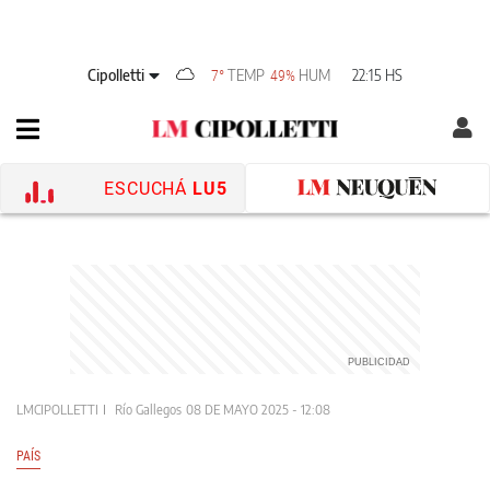
Cipolletti
TEMP
HUM
22:15 HS
7°
49%
ESCUCHÁ
LU5
LMCIPOLLETTI
Río Gallegos
08 DE MAYO 2025 - 12:08
PAÍS