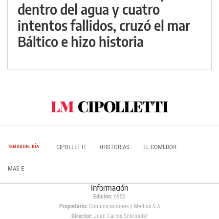
dentro del agua y cuatro
intentos fallidos, cruzó el mar
Báltico e hizo historia
CIPOLLETTI
+HISTORIAS
EL COMEDOR
TEMAS DEL DÍA
MAS E
Información
Edición:
6952
Propietario:
Comunicaciones y Medios S.A
Director:
Juan Carlos Schroeder