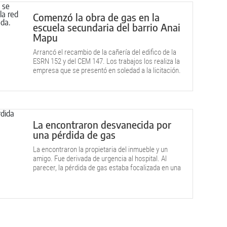
Comenzó la obra de gas en la
escuela secundaria del barrio Anai
Mapu
Arrancó el recambio de la cañería del edifico de la
ESRN 152 y del CEM 147. Los trabajos los realiza la
empresa que se presentó en soledad a la licitación.
El presupuesto supera los $68 millones.
La encontraron desvanecida por
una pérdida de gas
La encontraron la propietaria del inmueble y un
amigo. Fue derivada de urgencia al hospital. Al
parecer, la pérdida de gas estaba focalizada en una
hornalla de la cocina.