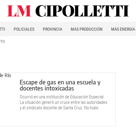
TTI
POLICIALES
PROVINCIA
MÁS PRODUCCIÓN
MÁS ENERGÍA
ITO
Escape de gas en una escuela y
docentes intoxicadas
Ocurrió en una institución de Educación Especial.
La situación generó un cruce entre las autoridades
y el sindicato docente de Santa Cruz. No hubo
alumnos afectados.