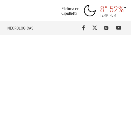
8°
52%
El clima en
Cipolletti
TEMP
HUM
NECROLÓGICAS