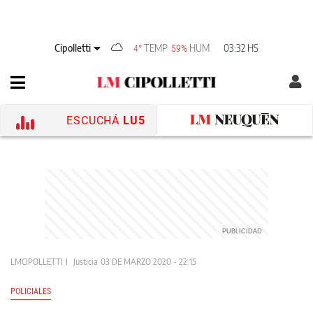
Cipolletti
TEMP
HUM
03:32 HS
4°
59%
ESCUCHÁ
LU5
LMCIPOLLETTI
Justicia
03 DE MARZO 2020 - 22:15
POLICIALES