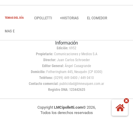
CIPOLLETTI
+HISTORIAS
EL COMEDOR
TEMAS DEL DÍA
MAS E
Información
Edición:
6952
Propietario:
Comunicaciones y Medios S.A
Director:
Juan Carlos Schroeder
Editor General:
Ángel Casagrande
Domicilio:
Fotheringham 445, Neuquén (CP 8300)
Teléfono:
(0299) 449 0400 / 449 0410
Contacto comercial:
publicidad@lmneuquen.com.ar
Registro DNA: 123442625
Copyright
LMCipolletti.com
© 2026,
Todos los derechos reservados