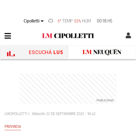
Cipolletti
TEMP
HUM
00:18 HS
6°
55%
ESCUCHÁ
LU5
LMCIPOLLETTI
Ablación
22 DE SEPTIEMBRE 2022 - 18:42
PROVINCIA