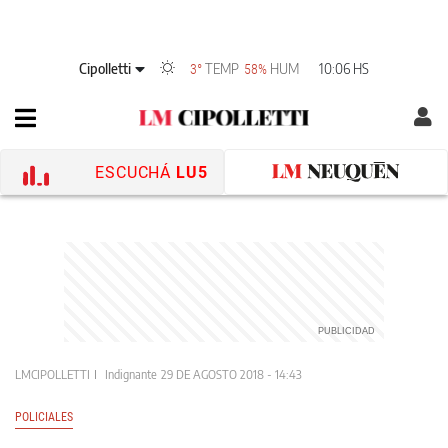
Cipolletti
TEMP
HUM
10:06 HS
3°
58%
ESCUCHÁ
LU5
LMCIPOLLETTI
Indignante
29 DE AGOSTO 2018 - 14:43
POLICIALES