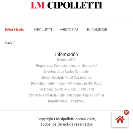
CIPOLLETTI
+HISTORIAS
EL COMEDOR
TEMAS DEL DÍA
MAS E
Información
Edición:
6952
Propietario:
Comunicaciones y Medios S.A
Director:
Juan Carlos Schroeder
Editor General:
Ángel Casagrande
Domicilio:
Fotheringham 445, Neuquén (CP 8300)
Teléfono:
(0299) 449 0400 / 449 0410
Contacto comercial:
publicidad@lmneuquen.com.ar
Registro DNA: 123442625
Copyright
LMCipolletti.com
© 2026,
Todos los derechos reservados