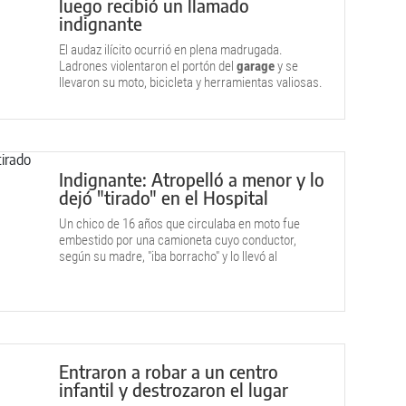
luego recibió un llamado
indignante
El audaz ilícito ocurrió en plena madrugada.
Ladrones violentaron el portón del
garage
y se
llevaron su moto, bicicleta y herramientas valiosas.
Indignante: Atropelló a menor y lo
dejó "tirado" en el Hospital
Un chico de 16 años que circulaba en moto fue
embestido por una camioneta cuyo conductor,
según su madre, "iba borracho" y lo llevó al
nosocomio cipoleño, donde hizo "abandono de
persona". Franquito sufrió varias fracturas.
Entraron a robar a un centro
infantil y destrozaron el lugar