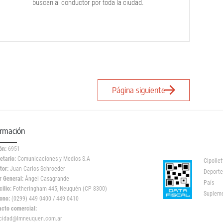
buscan al conductor por toda la ciudad.
Página siguiente
ormación
ón:
6951
etario:
Comunicaciones y Medios S.A
Cipollet
tor:
Juan Carlos Schroeder
Deporte
r General:
Ángel Casagrande
País
ilio:
Fotheringham 445, Neuquén (CP 8300)
Suplem
ono:
(0299) 449 0400 / 449 0410
acto comercial:
icidad@lmneuquen.com.ar