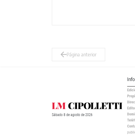
Página anterior
Inf
Edici
Propi
Direc
Edito
Domic
Sábado
8 de
agosto
de 2026
Teléf
Cont
publ