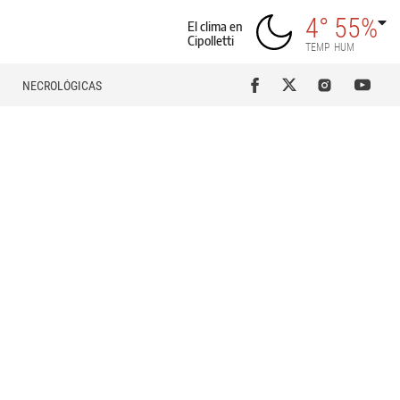
4°
55%
El clima en
Cipolletti
TEMP
HUM
NECROLÓGICAS