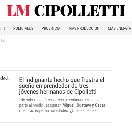
TTI
POLICIALES
PROVINCIA
MÁS PRODUCCIÓN
MÁS ENERGÍA
ITO
El indignante hecho que frustra el
sueño emprendedor de tres
jóvenes hermanos de Cipolletti
“No sabemos cómo vamos a continuar, esto nos
parte al medio”, aseguran
Miguel, Gustavo y Oscar
mientras esperan novedades. ¿Qué les pasó el
domingo?