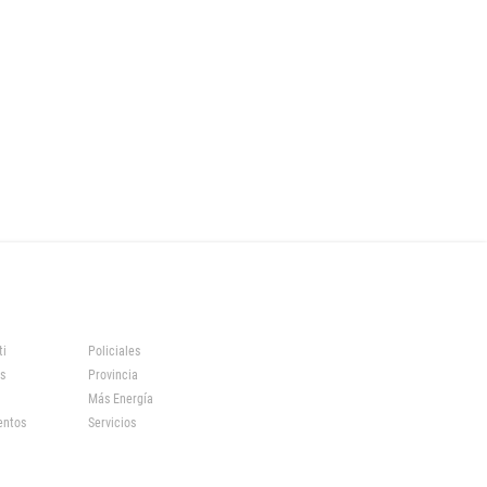
ti
Policiales
s
Provincia
Más Energía
entos
Servicios