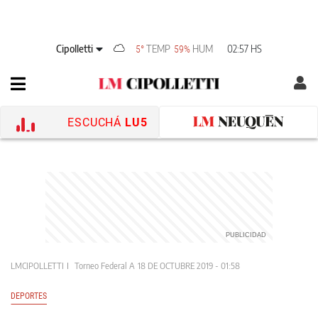
Cipolletti
TEMP
HUM
02:57 HS
5°
59%
ESCUCHÁ
LU5
LMCIPOLLETTI
Torneo Federal A
18 DE OCTUBRE 2019 - 01:58
DEPORTES