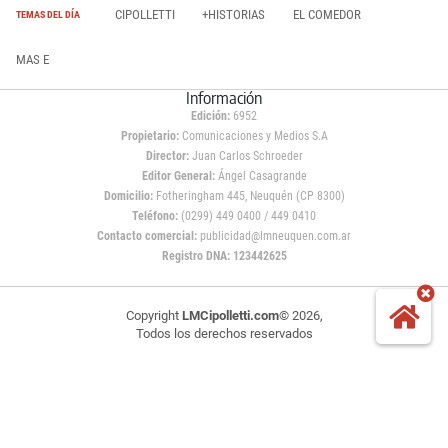
CIPOLLETTI
+HISTORIAS
EL COMEDOR
TEMAS DEL DÍA
MAS E
Información
Edición:
6952
Propietario:
Comunicaciones y Medios S.A
Director:
Juan Carlos Schroeder
Editor General:
Ángel Casagrande
Domicilio:
Fotheringham 445, Neuquén (CP 8300)
Teléfono:
(0299) 449 0400 / 449 0410
Contacto comercial:
publicidad@lmneuquen.com.ar
Registro DNA: 123442625
Copyright
LMCipolletti.com
© 2026,
Todos los derechos reservados