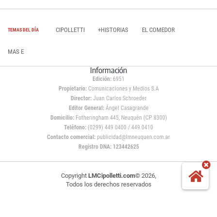
CIPOLLETTI
+HISTORIAS
EL COMEDOR
TEMAS DEL DÍA
MAS E
Información
Edición:
6951
Propietario:
Comunicaciones y Medios S.A
Director:
Juan Carlos Schroeder
Editor General:
Ángel Casagrande
Domicilio:
Fotheringham 445, Neuquén (CP 8300)
Teléfono:
(0299) 449 0400 / 449 0410
Contacto comercial:
publicidad@lmneuquen.com.ar
Registro DNA: 123442625
Copyright
LMCipolletti.com
© 2026,
Todos los derechos reservados