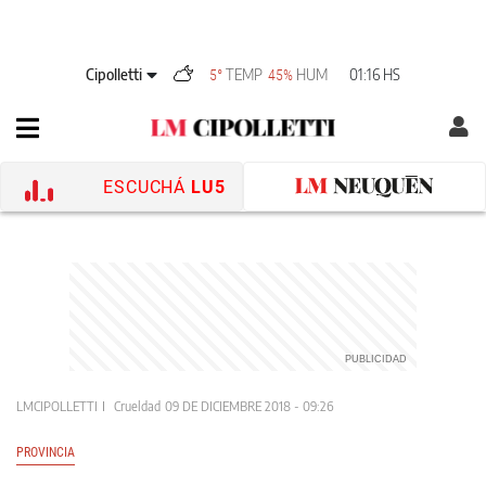
Cipolletti
TEMP
HUM
01:16 HS
5°
45%
ESCUCHÁ
LU5
LMCIPOLLETTI
Crueldad
09 DE DICIEMBRE 2018 - 09:26
PROVINCIA