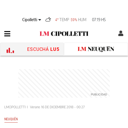
Cipolletti
TEMP
HUM
07:19 HS
4°
59%
ESCUCHÁ
LU5
LMCIPOLLETTI
Verano
16 DE DICIEMBRE 2018 - 00:27
NEUQUÉN