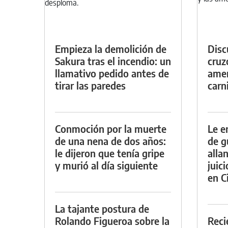
Empieza la demolición de
Discu
Sakura tras el incendio: un
cruz
llamativo pedido antes de
amen
tirar las paredes
carn
Conmoción por la muerte
Le e
de una nena de dos años:
de g
le dijeron que tenía gripe
alla
y murió al día siguiente
juic
en Ci
La tajante postura de
Rolando Figueroa sobre la
Reci