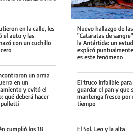
tieron en la calle, les
Nuevo hallazgo de las
ó el auto y las
"Cataratas de sangre"
azó con un cuchillo
la Antártida: un estud
icero
explicó puntualment
es este fenómeno
ncontraron un arma
uerra en un
El truco infalible para
namiento y evitó el
guardar el pan y que 
io: qué deberá hacer
mantenga fresco por
polletti
tiempo
én cumplió los 18
El Sol, Leo y la alta