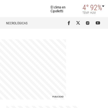
4°
92%
El clima en
Cipolletti
TEMP
HUM
NECROLÓGICAS