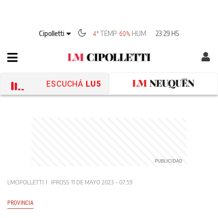
Cipolletti
TEMP
HUM
23:29 HS
4°
60%
ESCUCHÁ
LU5
LMCIPOLLETTI
IPROSS
11 DE MAYO 2023 - 07:59
PROVINCIA