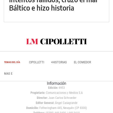
Báltico e hizo historia
CIPOLLETTI
+HISTORIAS
EL COMEDOR
TEMAS DEL DÍA
MAS E
Información
Edición:
6953
Propietario:
Comunicaciones y Medios S.A
Director:
Juan Carlos Schroeder
Editor General:
Ángel Casagrande
Domicilio:
Fotheringham 445, Neuquén (CP 8300)