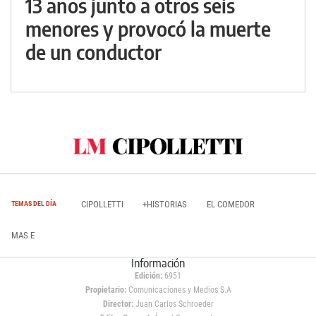
13 años junto a otros seis
menores y provocó la muerte
de un conductor
CIPOLLETTI
+HISTORIAS
EL COMEDOR
TEMAS DEL DÍA
MAS E
Información
Edición:
6951
Propietario:
Comunicaciones y Medios S.A
Director:
Juan Carlos Schroeder