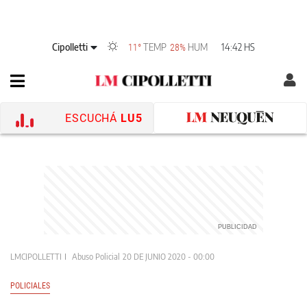
Cipolletti
TEMP
HUM
14:42 HS
11°
28%
ESCUCHÁ
LU5
LMCIPOLLETTI
Abuso Policial
20 DE JUNIO 2020 - 00:00
POLICIALES