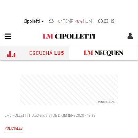
Cipolletti
TEMP
HUM
00:03 HS
6°
46%
ESCUCHÁ
LU5
LMCIPOLLETTI
Audiencia
21 DE DICIEMBRE 2020 - 13:28
POLICIALES