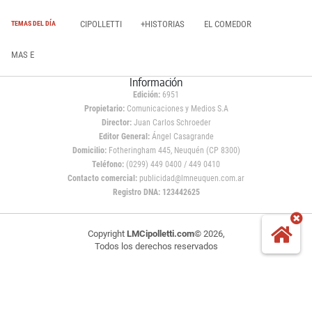
CIPOLLETTI
+HISTORIAS
EL COMEDOR
TEMAS DEL DÍA
MAS E
Información
Edición:
6951
Propietario:
Comunicaciones y Medios S.A
Director:
Juan Carlos Schroeder
Editor General:
Ángel Casagrande
Domicilio:
Fotheringham 445, Neuquén (CP 8300)
Teléfono:
(0299) 449 0400 / 449 0410
Contacto comercial:
publicidad@lmneuquen.com.ar
Registro DNA: 123442625
Copyright
LMCipolletti.com
© 2026,
Todos los derechos reservados