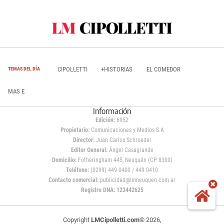
CIPOLLETTI
+HISTORIAS
EL COMEDOR
TEMAS DEL DÍA
MAS E
Información
Edición:
6952
Propietario:
Comunicaciones y Medios S.A
Director:
Juan Carlos Schroeder
Editor General:
Ángel Casagrande
Domicilio:
Fotheringham 445, Neuquén (CP 8300)
Teléfono:
(0299) 449 0400 / 449 0410
Contacto comercial:
publicidad@lmneuquen.com.ar
Registro DNA: 123442625
Copyright
LMCipolletti.com
© 2026,