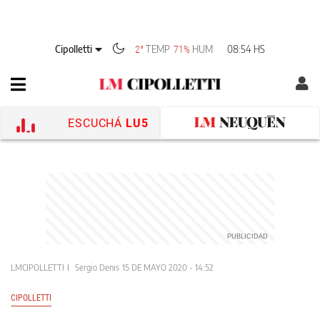
Cipolletti
TEMP
HUM
08:54 HS
2°
71%
ESCUCHÁ
LU5
LMCIPOLLETTI
Sergio Denis
15 DE MAYO 2020 - 14:52
CIPOLLETTI