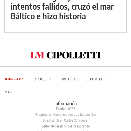
intentos fallidos, cruzó el mar
Báltico e hizo historia
CIPOLLETTI
+HISTORIAS
EL COMEDOR
TEMAS DEL DÍA
MAS E
Información
Edición:
6953
Propietario:
Comunicaciones y Medios S.A
Director:
Juan Carlos Schroeder
Editor General:
Ángel Casagrande