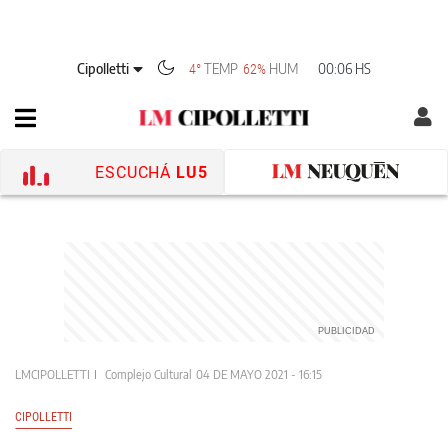
Cipolletti
TEMP
HUM
00:06 HS
4°
62%
ESCUCHÁ
LU5
LMCIPOLLETTI
Complejo Cultural
04 DE MAYO 2021 - 16:15
CIPOLLETTI