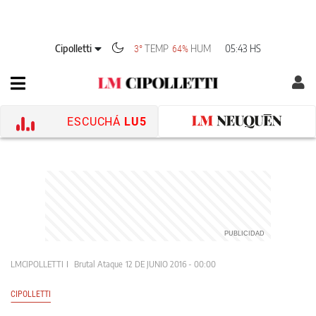
Cipolletti
TEMP
HUM
05:43 HS
3°
64%
ESCUCHÁ
LU5
LMCIPOLLETTI
Brutal Ataque
12 DE JUNIO 2016 - 00:00
CIPOLLETTI