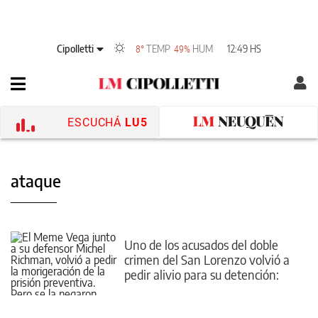
Cipolletti
TEMP
HUM
12:49 HS
8°
49%
ESCUCHÁ
LU5
ataque
Uno de los acusados del doble
crimen del San Lorenzo volvió a
pedir alivio para su detención:
qué resolvió la Justicia