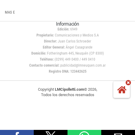
MAS E
Información
Edición:
6949
Propietario:
Comunicaciones y Medios S.A
Director:
Juan Carlos Schroeder
Editor General:
Ángel Casagrande
Domicilio:
Fotheringham 445, Neuquén (CP 8300)
Teléfono:
(0299) 449 0400 / 449 0410
Contacto comercial:
publicidad@lmneuquen.com.ar
Registro DNA: 123442625
Copyright
LMCipolletti.com
© 2026,
Todos los derechos reservados