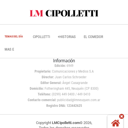
CIPOLLETTI
+HISTORIAS
EL COMEDOR
TEMAS DEL DÍA
MAS E
Información
Edición:
6949
Propietario:
Comunicaciones y Medios S.A
Director:
Juan Carlos Schroeder
Editor General:
Ángel Casagrande
Domicilio:
Fotheringham 445, Neuquén (CP 8300)
Teléfono:
(0299) 449 0400 / 449 0410
Contacto comercial:
publicidad@lmneuquen.com.ar
Registro DNA: 123442625
Copyright
LMCipolletti.com
© 2026,
Todos los derechos reservados