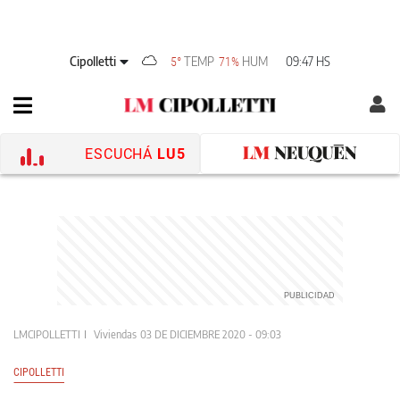
Cipolletti
TEMP
HUM
09:47 HS
5°
71%
ESCUCHÁ
LU5
LMCIPOLLETTI
Viviendas
03 DE DICIEMBRE 2020 - 09:03
CIPOLLETTI