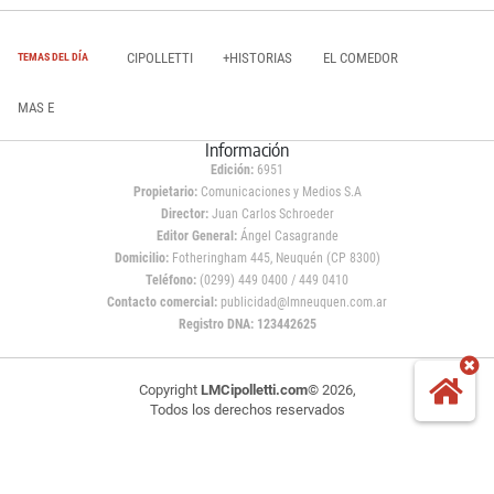
CIPOLLETTI
+HISTORIAS
EL COMEDOR
TEMAS DEL DÍA
MAS E
Información
Edición:
6951
Propietario:
Comunicaciones y Medios S.A
Director:
Juan Carlos Schroeder
Editor General:
Ángel Casagrande
Domicilio:
Fotheringham 445, Neuquén (CP 8300)
Teléfono:
(0299) 449 0400 / 449 0410
Contacto comercial:
publicidad@lmneuquen.com.ar
Registro DNA: 123442625
Copyright
LMCipolletti.com
© 2026,
Todos los derechos reservados