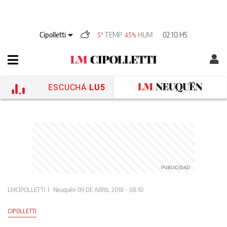
Cipolletti
TEMP
HUM
02:10 HS
5°
45%
ESCUCHÁ
LU5
LMCIPOLLETTI
Neuquén
09 DE ABRIL 2018 - 08:10
CIPOLLETTI