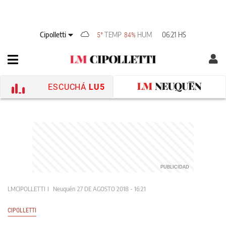
Cipolletti
TEMP
HUM
06:21 HS
5°
84%
ESCUCHÁ
LU5
LMCIPOLLETTI
Neuquén
27 DE AGOSTO 2018 - 16:21
CIPOLLETTI