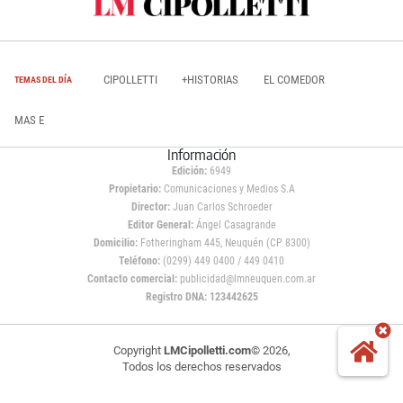
CIPOLLETTI
+HISTORIAS
EL COMEDOR
TEMAS DEL DÍA
MAS E
Información
Edición:
6949
Propietario:
Comunicaciones y Medios S.A
Director:
Juan Carlos Schroeder
Editor General:
Ángel Casagrande
Domicilio:
Fotheringham 445, Neuquén (CP 8300)
Teléfono:
(0299) 449 0400 / 449 0410
Contacto comercial:
publicidad@lmneuquen.com.ar
Registro DNA: 123442625
Copyright
LMCipolletti.com
© 2026,
Todos los derechos reservados