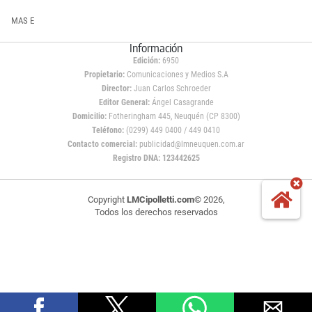
MAS E
Información
Edición:
6950
Propietario:
Comunicaciones y Medios S.A
Director:
Juan Carlos Schroeder
Editor General:
Ángel Casagrande
Domicilio:
Fotheringham 445, Neuquén (CP 8300)
Teléfono:
(0299) 449 0400 / 449 0410
Contacto comercial:
publicidad@lmneuquen.com.ar
Registro DNA: 123442625
Copyright
LMCipolletti.com
© 2026,
Todos los derechos reservados