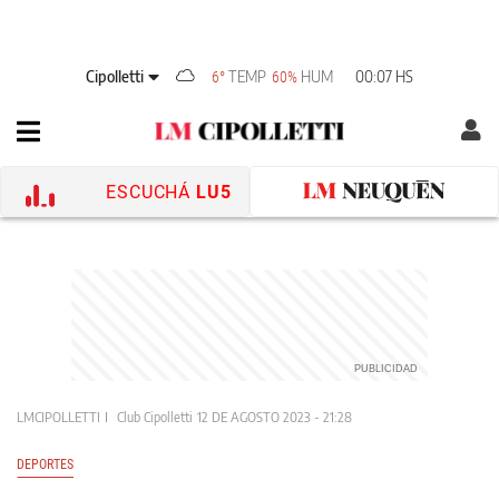
Cipolletti
TEMP
HUM
00:07 HS
6°
60%
ESCUCHÁ
LU5
LMCIPOLLETTI
Club Cipolletti
12 DE AGOSTO 2023 - 21:28
DEPORTES