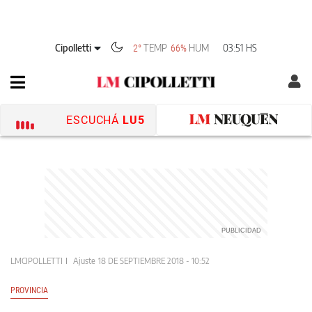
Cipolletti
TEMP
HUM
03:51 HS
2°
66%
ESCUCHÁ
LU5
LMCIPOLLETTI
Ajuste
18 DE SEPTIEMBRE 2018 - 10:52
PROVINCIA