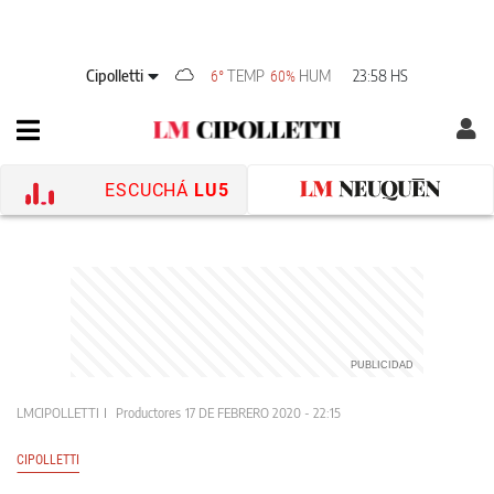
Cipolletti
TEMP
HUM
23:58 HS
6°
60%
ESCUCHÁ
LU5
LMCIPOLLETTI
Productores
17 DE FEBRERO 2020 - 22:15
CIPOLLETTI