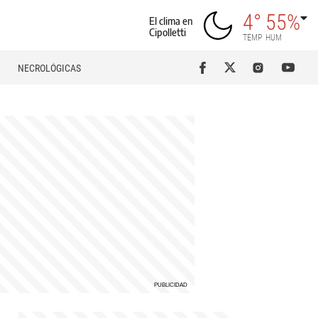
4°
55%
El clima en
Cipolletti
TEMP
HUM
NECROLÓGICAS