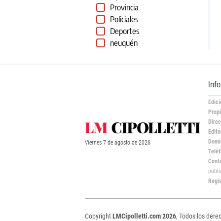
Provincia
Policiales
Deportes
neuquén
Inf
Edici
Propi
Direc
Edito
Domic
Viernes
7 de
agosto
de 2026
Teléf
Cont
publ
Regi
Copyright
LMCipolletti.com 2026
, Todos los dere