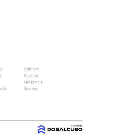
ti
Policiales
s
Provincia
Más Energía
entos
Servicios