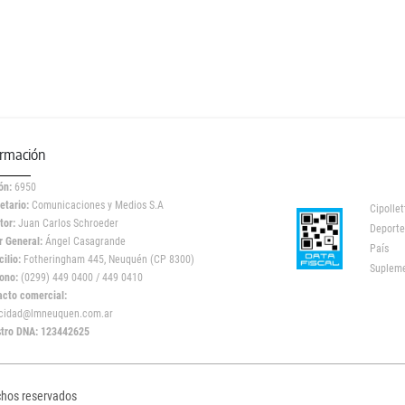
ormación
ón:
6950
etario:
Comunicaciones y Medios S.A
Cipollet
tor:
Juan Carlos Schroeder
Deporte
r General:
Ángel Casagrande
País
ilio:
Fotheringham 445, Neuquén (CP 8300)
Suplem
ono:
(0299) 449 0400 / 449 0410
acto comercial:
icidad@lmneuquen.com.ar
stro DNA: 123442625
chos reservados