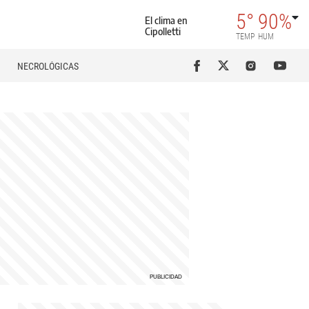
5°
90%
El clima en
Cipolletti
TEMP
HUM
NECROLÓGICAS