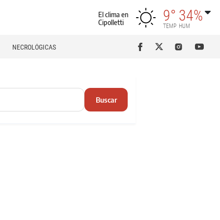
9°
34%
El clima en
Cipolletti
TEMP
HUM
NECROLÓGICAS
Buscar