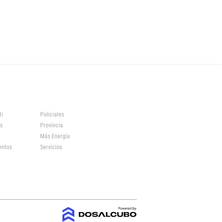
ti
Policiales
s
Provincia
Más Energía
entos
Servicios