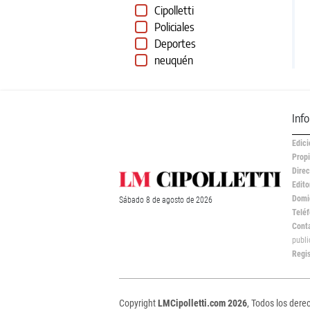
Cipolletti
Policiales
Deportes
neuquén
Inf
Edici
Propi
Direc
Edito
Domic
Sábado
8 de
agosto
de 2026
Teléf
Cont
publ
Regi
Copyright
LMCipolletti.com 2026
, Todos los dere