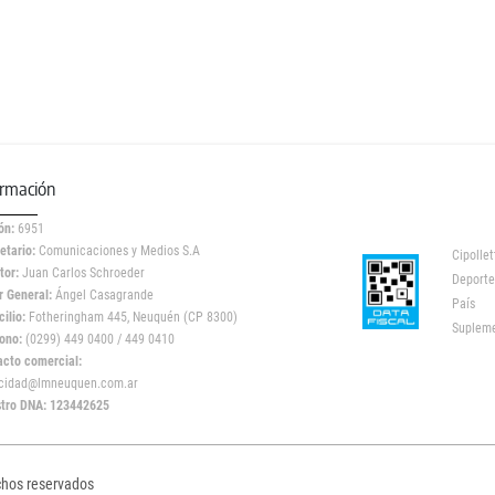
ormación
ón:
6951
etario:
Comunicaciones y Medios S.A
Cipollet
tor:
Juan Carlos Schroeder
Deporte
r General:
Ángel Casagrande
País
ilio:
Fotheringham 445, Neuquén (CP 8300)
Suplem
ono:
(0299) 449 0400 / 449 0410
acto comercial:
icidad@lmneuquen.com.ar
stro DNA: 123442625
chos reservados