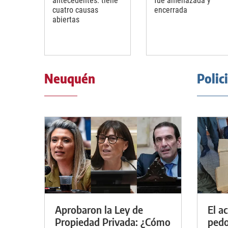
antecedentes: tiene
fue amenazada y
cuatro causas
encerrada
abiertas
Neuquén
Polic
Aprobaron la Ley de
El a
Propiedad Privada: ¿Cómo
pedof