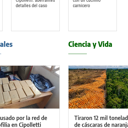
Cipolletti: aberrantes
con un cuchillo
detalles del caso
carnicero
iales
Ciencia y Vida
cusado por la red de
Tiraron 12 mil tonela
ilia en Cipolletti
de cáscaras de naranj