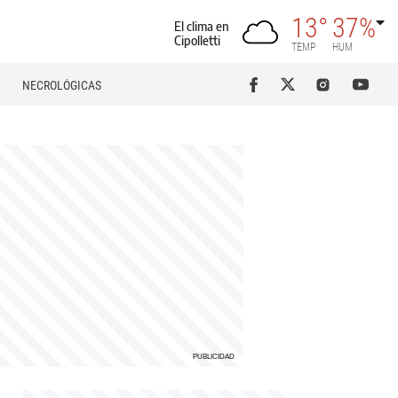
13°
37%
El clima en
Cipolletti
TEMP
HUM
NECROLÓGICAS