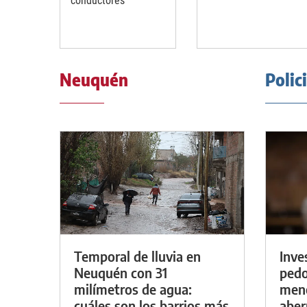
conductores
Neuquén
Polic
Temporal de lluvia en
Inve
Neuquén con 31
pedo
milímetros de agua:
meno
cuáles son los barrios más
aber