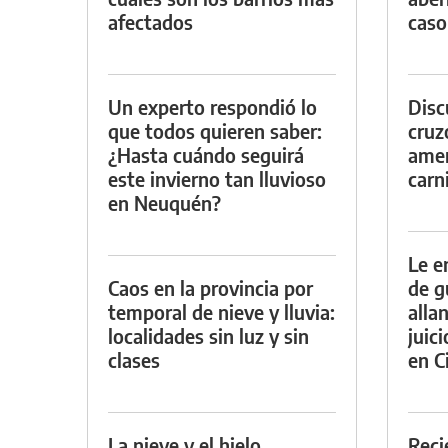
afectados
caso
Un experto respondió lo
Discu
que todos quieren saber:
cruz
¿Hasta cuándo seguirá
amen
este invierno tan lluvioso
carn
en Neuquén?
Le e
Caos en la provincia por
de g
temporal de nieve y lluvia:
alla
localidades sin luz y sin
juic
clases
en Ci
La nieve y el hielo
Reci