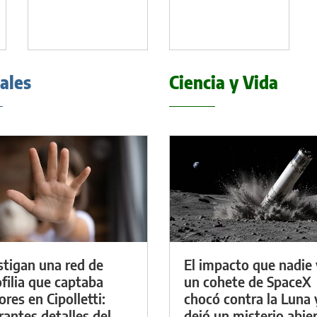
iales
Ciencia y Vida
stigan una red de
El impacto que nadie 
filia que captaba
un cohete de SpaceX
res en Cipolletti:
chocó contra la Luna 
rantes detalles del
dejó un misterio abie