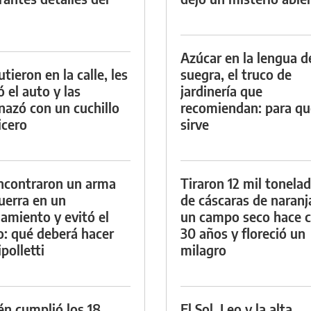
Azúcar en la lengua d
tieron en la calle, les
suegra, el truco de
ó el auto y las
jardinería que
azó con un cuchillo
recomiendan: para qu
icero
sirve
ncontraron un arma
Tiraron 12 mil tonela
uerra en un
de cáscaras de naranj
namiento y evitó el
un campo seco hace c
io: qué deberá hacer
30 años y floreció un
polletti
milagro
én cumplió los 18
El Sol, Leo y la alta