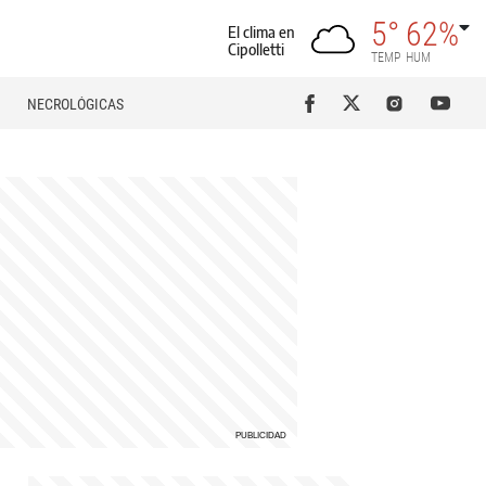
5°
62%
El clima en
Cipolletti
TEMP
HUM
NECROLÓGICAS