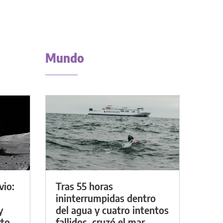
Mundo
vio:
Tras 55 horas
ininterrumpidas dentro
y
del agua y cuatro intentos
rto
fallidos, cruzó el mar