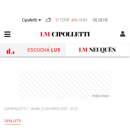
Cipolletti
TEMP
HUM
06:58 HS
5°
49%
ESCUCHÁ
LU5
LMCIPOLLETTI
Viento
23 DE MAYO 2021 - 07:37
CIPOLLETTI