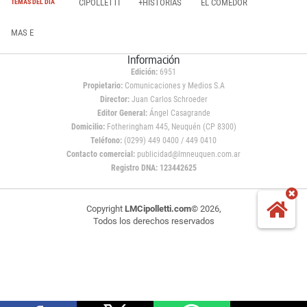
CIPOLLETTI
+HISTORIAS
EL COMEDOR
TEMAS DEL DÍA
MAS E
Información
Edición:
6951
Propietario:
Comunicaciones y Medios S.A
Director:
Juan Carlos Schroeder
Editor General:
Ángel Casagrande
Domicilio:
Fotheringham 445, Neuquén (CP 8300)
Teléfono:
(0299) 449 0400 / 449 0410
Contacto comercial:
publicidad@lmneuquen.com.ar
Registro DNA: 123442625
Copyright
LMCipolletti.com
© 2026,
Todos los derechos reservados