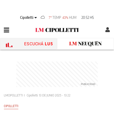
Cipolletti
TEMP
HUM
20:52 HS
7°
43%
ESCUCHÁ
LU5
LMCIPOLLETTI
Cipolletti
13 DE JUNIO 2025 - 13:22
CIPOLLETTI